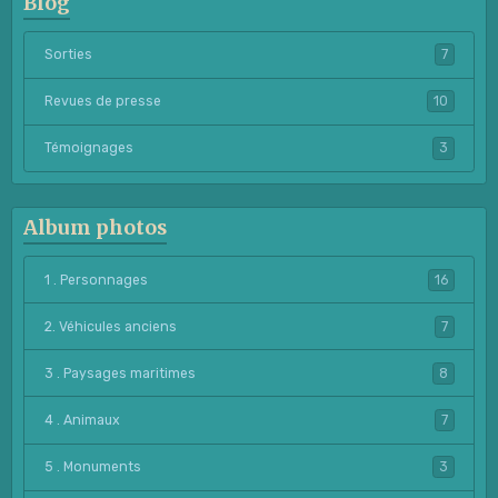
Blog
Sorties
7
Revues de presse
10
Témoignages
3
Album photos
1 . Personnages
16
2. Véhicules anciens
7
3 . Paysages maritimes
8
4 . Animaux
7
5 . Monuments
3