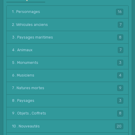
1 . Personnages
16
2. Véhicules anciens
7
3 . Paysages maritimes
8
4 . Animaux
7
5 . Monuments
3
6 . Musiciens
4
7 . Natures mortes
9
8 . Paysages
3
9 . Objets , Coffrets
8
10 . Nouveautés
20