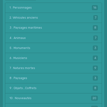
1 . Personnages
16
2. Véhicules anciens
7
3 . Paysages maritimes
8
4 . Animaux
7
5 . Monuments
3
6 . Musiciens
4
7 . Natures mortes
9
8 . Paysages
3
9 . Objets , Coffrets
8
10 . Nouveautés
20