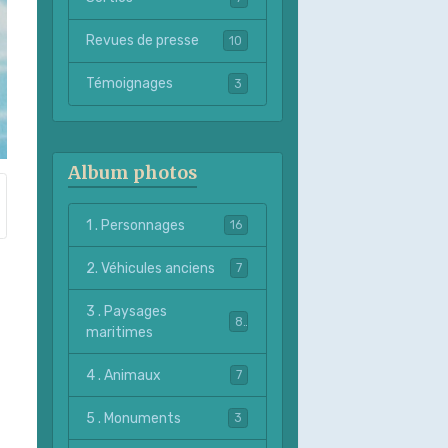
Revues de presse
10
Témoignages
3
Album photos
1 . Personnages
16
2. Véhicules anciens
7
3 . Paysages
8
maritimes
4 . Animaux
7
5 . Monuments
3