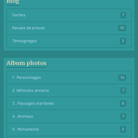
Blog
Sorties
7
Revues de presse
10
Témoignages
3
Album photos
1 . Personnages
16
2. Véhicules anciens
7
3 . Paysages maritimes
8
4 . Animaux
7
5 . Monuments
3